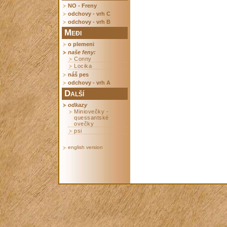
NO - Freny
odchovy - vrh C
odchovy - vrh B
Međi
o plemeni
naše feny:
Conny
Locika
náš pes
odchovy - vrh A
Další
odkazy
Miniovečky -
quessantské
ovečky
psi
english version