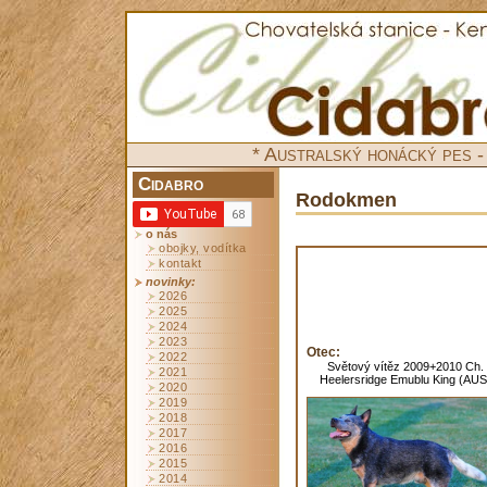
* Australský honácký pes -
Cidabro
Rodokmen
o nás
obojky, vodítka
kontakt
novinky:
2026
2025
2024
2023
Otec:
2022
Světový vítěz 2009+2010 Ch.
2021
Heelersridge Emublu King (AUS
2020
2019
2018
2017
2016
2015
2014