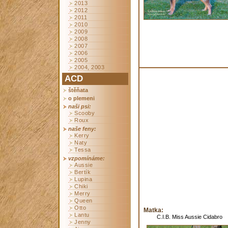
2013
2012
2011
2010
2009
2008
2007
2006
2005
2004, 2003
ACD
štěňata
o plemeni
naši psi:
Scooby
Roux
naše feny:
Kerry
Naty
Tessa
vzpomínáme:
Aussie
Bertík
Lupina
Chiki
Merry
Queen
Otto
Matka:
Lantu
C.I.B. Miss Aussie Cidabro
Jenny