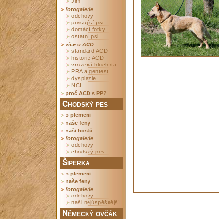
Jim
fotogalerie
odchovy
pracující psi
domácí fotky
ostatní psi
více o ACD
standard ACD
historie ACD
vrozená hluchota
PRA a gentest
dysplazie
NCL
proč ACD s PP?
Chodský pes
o plemeni
naše feny
naši hosté
fotogalerie
odchovy
chodský pes
Šiperka
o plemeni
naše feny
fotogalerie
odchovy
naši nejúspěšnější
Německý ovčák