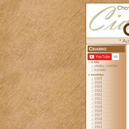
* Au
Cidabro
o nás
obojky, vodítka
kontakt
novinky:
2026
2025
2024
2023
2022
2021
2020
2019
2018
2017
2016
2015
2014