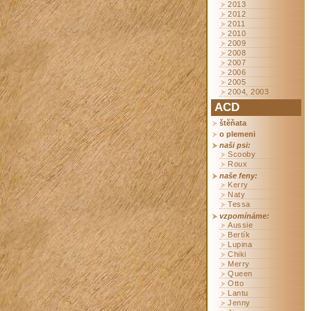
2013
2012
2011
2010
2009
2008
2007
2006
2005
2004, 2003
ACD
štěňata
o plemeni
naši psi:
Scooby
Roux
naše feny:
Kerry
Naty
Tessa
vzpomínáme:
Aussie
Bertík
Lupina
Chiki
Merry
Queen
Otto
Lantu
Jenny