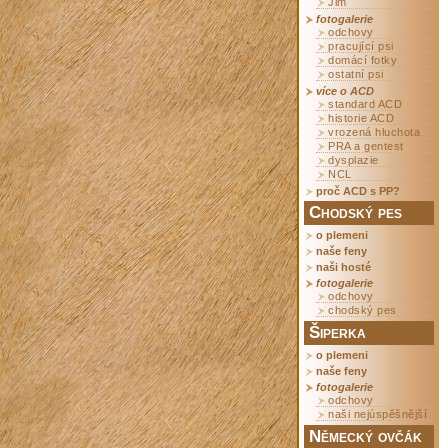
Jim
fotogalerie
odchovy
pracující psi
domácí fotky
ostatní psi
více o ACD
standard ACD
historie ACD
vrozená hluchota
PRA a gentest
dysplazie
NCL
proč ACD s PP?
Chodský pes
o plemeni
naše feny
naši hosté
fotogalerie
odchovy
chodský pes
Šiperka
o plemeni
naše feny
fotogalerie
odchovy
naši nejúspěšnější
Německý ovčák