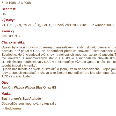
6.10.1998 - 8.3.2008
Bear test:
OK
Výstavy:
V1, CAC (SR), 3xCAC (ČR), CACIB, Klubový vítěz 2000 (The Club winner 2000)
Zkoušky
Zkouška ZOP
Charakteristika
Queen byla naším prvním dovezeným australákem. Tehdy bylo toto plemeno novi
nezbylo, než pátrat v USA. Na doporučení předních chovatelů jsem nakonec zv
Eberleyho, který vybudoval svůj chov na nejlepších importech ze země původu. T
byli dovezeni z renomovaných stanic z Austrálie s mnohaletou chovatelskou 
skutečným legendám chovu v USA. V tomto bodě je význam Queen u nás stále n
„pouhý import z Ameriky“.
Queen nás uvedla do světa australáků a jsem jí za to dodnes vděčná. Stejně jak
rady a spousty materiálů o chovu a ze školení rozhodčích pro toto plemeno. Qu
ACD ve stanici Cidabro.
Otec:
Am. Ch. Wagga Wagga Blue Onyx HS
Matka:
Bushranger’s Bad Attitude
Oba rodiče jsou importováni z Austrálie.
Rodokmen