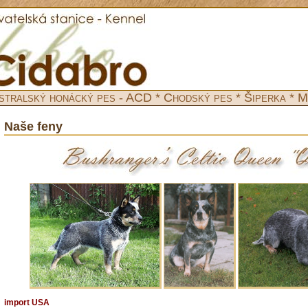
stralský honácký pes - ACD * Chodský pes * Šiperka * M
Naše feny
Bushranger’s Celtic Queen - 'QUEEN'
import USA