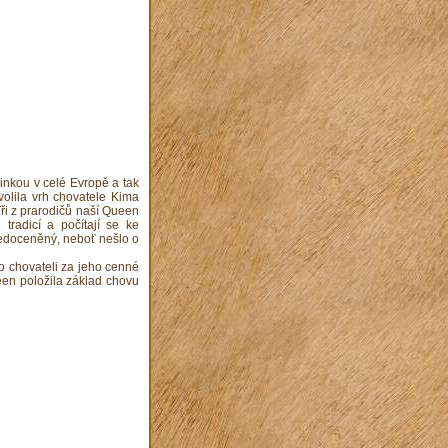
nkou v celé Evropě a tak
olila vrh chovatele Kima
ři z prarodičů naší Queen
tradicí a počítají se ke
edoceněný, neboť nešlo o
o chovateli za jeho cenné
een položila základ chovu