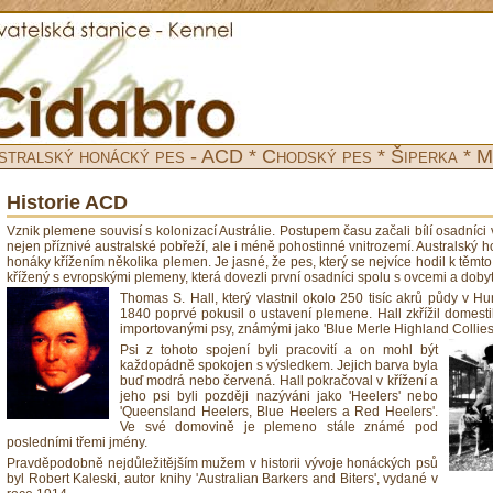
stralský honácký pes - ACD * Chodský pes * Šiperka * M
Historie ACD
Vznik plemene souvisí s kolonizací Austrálie. Postupem času začali bílí osadníci
nejen příznivé australské pobřeží, ale i méně pohostinné vnitrozemí. Australský 
honáky křížením několika plemen. Je jasné, že pes, který se nejvíce hodil k těmt
křížený s evropskými plemeny, která dovezli první osadníci spolu s ovcemi a dobyt
Thomas S. Hall, který vlastnil okolo 250 tisíc akrů půdy v Hu
1840 poprvé pokusil o ustavení plemene. Hall zkřížil domes
importovanými psy, známými jako 'Blue Merle Highland Collies
Psi z tohoto spojení byli pracovití a on mohl být
každopádně spokojen s výsledkem. Jejich barva byla
buď modrá nebo červená. Hall pokračoval v křížení a
jeho psi byli později nazýváni jako 'Heelers' nebo
'Queensland Heelers, Blue Heelers a Red Heelers'.
Ve své domovině je plemeno stále známé pod
posledními třemi jmény.
Pravděpodobně nejdůležitějším mužem v historii vývoje honáckých psů
byl Robert Kaleski, autor knihy 'Australian Barkers and Biters', vydané v