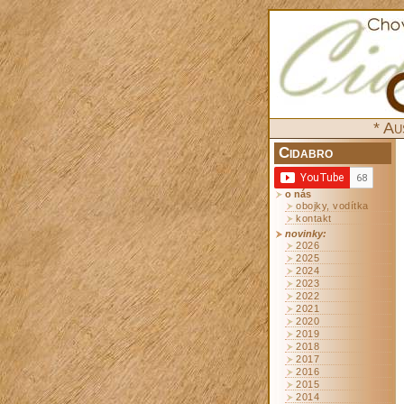
* Au
Cidabro
o nás
obojky, vodítka
kontakt
novinky:
2026
2025
2024
2023
2022
2021
2020
2019
2018
2017
2016
2015
2014