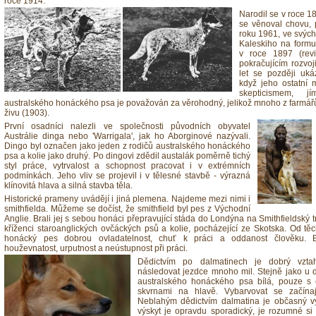
roce 1914.
Narodil se v roce 18
se věnoval chovu, 
roku 1961, ve svých
Kaleskiho na formu
v roce 1897 (rev
pokračujícím rozvo
let se později uká
když jeho ostatní 
skepticismem, 
australského honáckého psa je považován za věrohodný, jelikož mnoho z farmářů 
živu (1903).
První osadníci nalezli ve společnosti původních obyvatel
Austrálie dinga nebo 'Warrigala', jak ho Aborginové nazývali.
Dingo byl označen jako jeden z rodičů australského honáckého
psa a kolie jako druhý. Po dingovi zdědil austalák poměrně tichý
styl práce, vytrvalost a schopnost pracovat i v extrémních
podmínkách. Jeho vliv se projevil i v tělesné stavbě - výrazná
klínovitá hlava a silná stavba těla.
Historické prameny uvádějí i jiná plemena. Najdeme mezi nimi i
smithfielda. Můžeme se dočíst, že smithfield byl pes z Východní
Anglie. Brali jej s sebou honáci přepravující stáda do Londýna na Smithfieldský 
kříženci staroanglických ovčáckých psů a kolie, pocházející ze Skotska. Od těc
honácký pes dobrou ovladatelnost, chuť k práci a oddanost člověku. Bu
houževnatost, urputnost a neústupnost při práci.
Dědictvím po dalmatinech je dobrý vzta
následovat jezdce mnoho mil. Stejně jako u d
australského honáckého psa bílá, pouze s
skvrnami na hlavě. Vybarvovat se začínaj
Neblahým dědictvím dalmatina je občasný výs
výskyt je opravdu sporadický, je rozumné si 