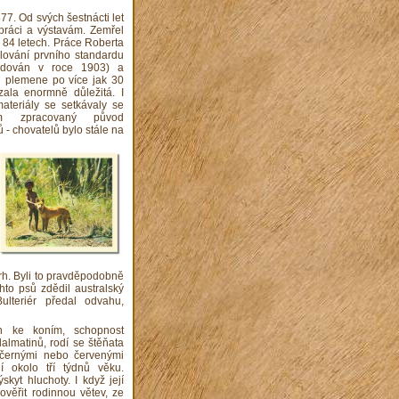
77. Od svých šestnácti let
práci a výstavám. Zemřel
 84 letech. Práce Roberta
lování prvního standardu
idován v roce 1903) a
ji plemene po více jak 30
zala enormně důležitá. I
materiály se setkávaly se
jím zpracovaný původ
- chovatelů bylo stále na
trh. Byli to pravděpodobně
hto psů zdědil australský
lteriér předal odvahu,
h ke koním, schopnost
almatinů, rodí se štěňata
 černými nebo červenými
í okolo tří týdnů věku.
kyt hluchoty. I když její
ověřit rodinnou větev, ze