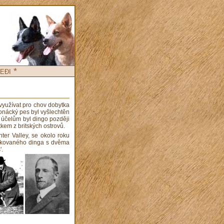
eđi *
 využívat pro chov dobytka
honácký pes byl vyšlechtěn
o účelům byl dingo později
kem z britských ostrovů.
nter Valley, se okolo roku
tikovaného dinga s dvěma
'.