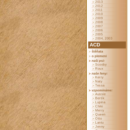
2013
2012
2011
2010
2009
2008
2007
2006
2005
2004, 2003
ACD
štěňata
o plemeni
naši psi:
Scooby
Roux
naše feny:
Kerry
Naty
Tessa
vzpomínáme:
Aussie
Bertík
Lupina
Chiki
Merry
Queen
Otto
Lantu
Jenny