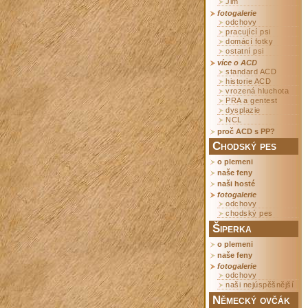
Jim
fotogalerie
odchovy
pracující psi
domácí fotky
ostatní psi
více o ACD
standard ACD
historie ACD
vrozená hluchota
PRA a gentest
dysplazie
NCL
proč ACD s PP?
Chodský pes
o plemeni
naše feny
naši hosté
fotogalerie
odchovy
chodský pes
Šiperka
o plemeni
naše feny
fotogalerie
odchovy
naši nejúspěšnější
Německý ovčák