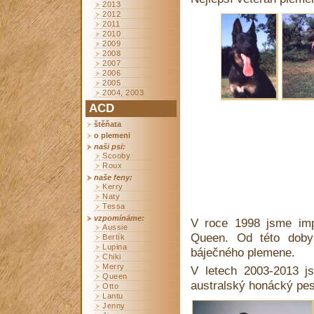
2013
2012
2011
2010
2009
2008
2007
2006
2005
2004, 2003
ACD
štěňata
o plemeni
naši psi:
Scooby
Roux
naše feny:
Kerry
Naty
Tessa
vzpomínáme:
V roce 1998 jsme imp
Aussie
Queen. Od této doby
Bertík
Lupina
báječného plemene.
Chiki
Merry
V letech 2003-2013 j
Queen
australský honácký pes
Otto
Lantu
Jenny