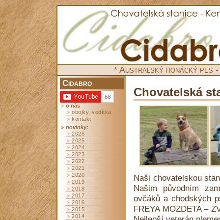
* Australský honácký pes -
Cidabro
Chovatelská s
o nás
obojky, vodítka
kontakt
novinky:
2026
2025
2024
2023
2022
2021
2020
Naši chovatelskou stan
2019
Našim původním zam
2018
2017
ovčáků a chodských ps
2016
FREYA MOZDETA – ZV2,
2015
2014
Nejlepší veterán pleme