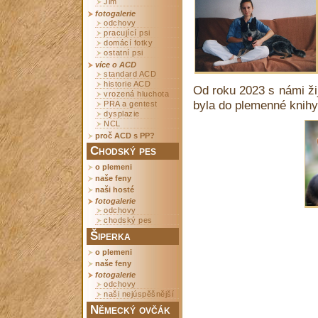
Jim
fotogalerie
odchovy
pracující psi
domácí fotky
ostatní psi
více o ACD
standard ACD
historie ACD
Od roku 2023 s námi ži
vrozená hluchota
byla do plemenné knihy
PRA a gentest
dysplazie
NCL
proč ACD s PP?
Chodský pes
o plemeni
naše feny
naši hosté
fotogalerie
odchovy
chodský pes
Šiperka
o plemeni
naše feny
fotogalerie
odchovy
naši nejúspěšnější
Německý ovčák