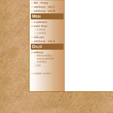
NO - Freny
odchovy - vrh C
odchovy - vrh B
Međi
o plemeni
naše feny:
Conny
Locika
náš pes
odchovy - vrh A
Další
odkazy
Miniovečky -
quessantské
ovečky
psi
english version